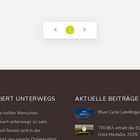
1
SIERT UNTERWEGS
AKTUELLE BEITRÄGE
Blue Cycle Landingp
ka helfen Menschen,
siert unterwegs zu sein.
TROIKA erhält die 
auf Reisen und in der
Gold Medaille 2025!
dort, wo smarte Organisation