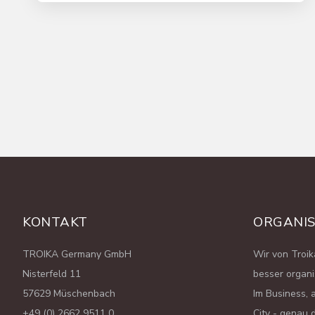
Weiter lesen
KONTAKT
ORGANI
TROIKA Germany GmbH
Wir von Troi
Nisterfeld 11
besser organi
57629 Müschenbach
Im Business, 
+49 (0) 2662 9511 0
City - genau 