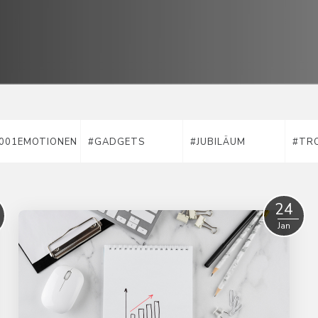
001EMOTIONEN
#GADGETS
#JUBILÄUM
#TR
24
Jan