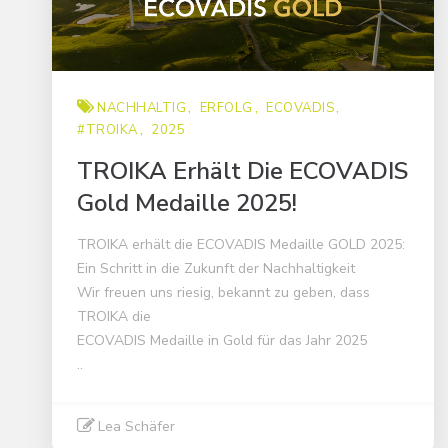
NACHHALTIG
ERFOLG
ECOVADIS
#TROIKA
2025
TROIKA Erhält Die ECOVADIS
Gold Medaille 2025!
TROIKA erhält die ECOVADIS Medaille GOLD 2025:
Ein Schritt in die Zukunft der Nachhaltigkeit
Wir freuen uns riesig, bekannt zu geben, dass
TROIKA die
ECOVADIS Medaille in Gold für das Jahr 2025
..
Lea Schäfer