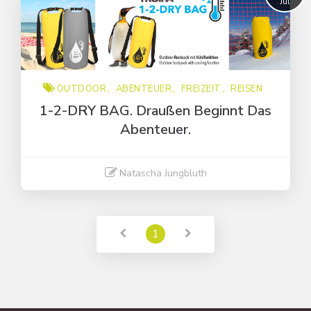
Jul
Freizeit
Outdoor
Reisen
OUTDOOR
ABENTEUER
FREIZEIT
REISEN
1-2-DRY BAG. Draußen Beginnt Das
Abenteuer.
Natascha Jungbluth
Weiter lesen
1