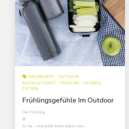
ORGANISIERT
OUTDOOR
NACHHALTIGKEIT
FRÜHLING
PICKNICK
OSTERN
Frühlingsgefühle Im Outdoor
Der Frühling
🌸
ist da – und jeder kann dabei sein...