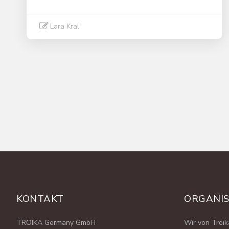
Lara Kral
Weiter lesen
KONTAKT
ORGANI
TROIKA Germany GmbH
Wir von Troi