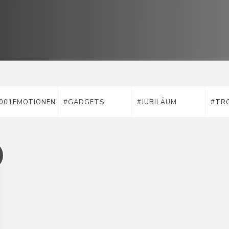
001EMOTIONEN
#GADGETS
#JUBILÄUM
#TR