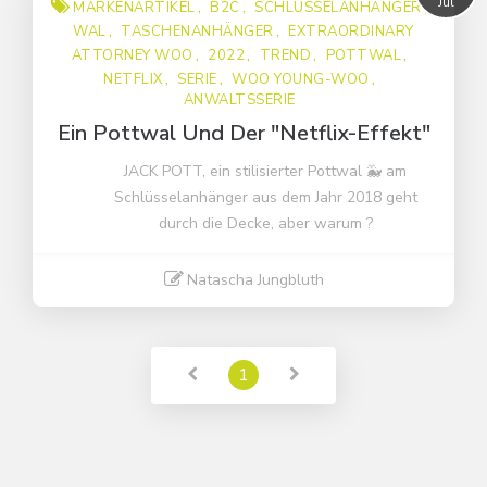
Jul
MARKENARTIKEL
B2C
SCHLÜSSELANHÄNGER
Anwaltsserie
WAL
TASCHENANHÄNGER
EXTRAORDINARY
B2C
ATTORNEY WOO
2022
TREND
POTTWAL
NETFLIX
SERIE
WOO YOUNG-WOO
Extraordinary Attorney Woo
ANWALTSSERIE
Markenartikel
Ein Pottwal Und Der "Netflix-Effekt"
Netflix
JACK POTT, ein stilisierter Pottwal 🐳 am
Pottwal
Schlüsselanhänger aus dem Jahr 2018 geht
durch die Decke, aber warum ?
Schlüsselanhänger
Taschenanhänger
Natascha Jungbluth
Wal
Woo Young-Woo
Weiter lesen
serie
1
trend